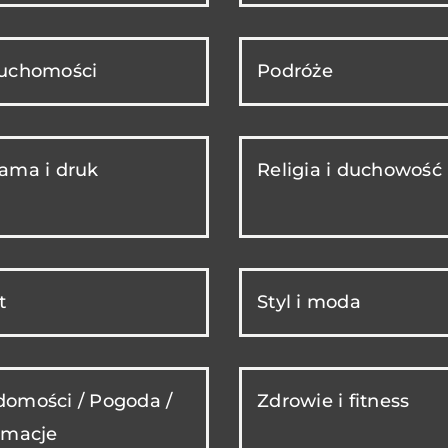
ruchomości
Podróże
ama i druk
Religia i duchowość
t
Styl i moda
omości / Pogoda /
Zdrowie i fitness
rmacje