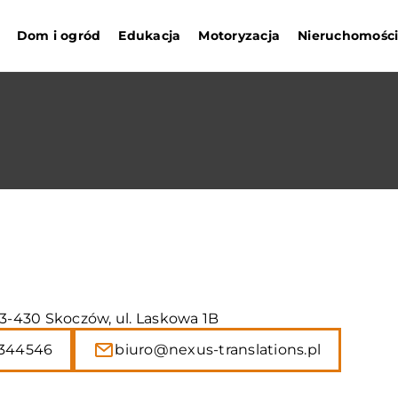
Dom i ogród
Edukacja
Motoryzacja
Nieruchomośc
43-430 Skoczów, ul. Laskowa 1B
344546
biuro@nexus-translations.pl