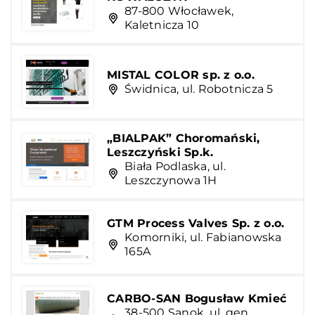
87-800 Włocławek,
Kaletnicza 10
MISTAL COLOR sp. z o.o.
Świdnica, ul. Robotnicza 5
„BIALPAK” Choromański,
Leszczyński Sp.k.
Biała Podlaska, ul.
Leszczynowa 1H
GTM Process Valves Sp. z o.o.
Komorniki, ul. Fabianowska
165A
CARBO-SAN Bogusław Kmieć
38-500 Sanok, ul. gen.