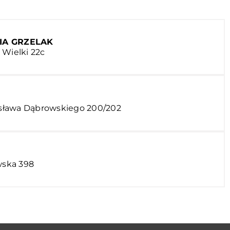
IA GRZELAK
 Wielki 22c
rosława Dąbrowskiego 200/202
wska 398