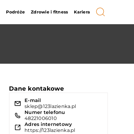
i
Podróże
Zdrowie i fitness
Kariera
Dane kontakowe
E-mail
sklep@123lazienka.pl
Numer telefonu
48221006010
Adres internetowy
https://123lazienka.pl