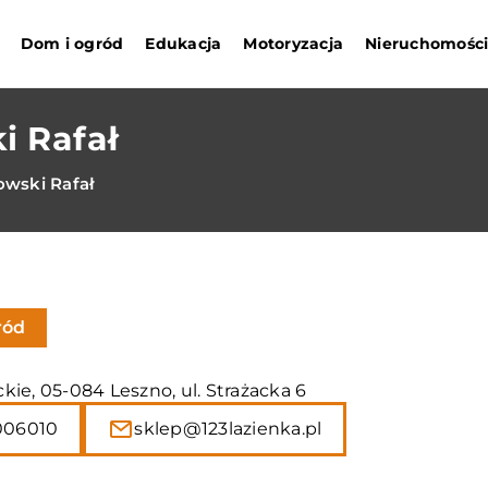
Dom i ogród
Edukacja
Motoryzacja
Nieruchomośc
i Rafał
owski Rafał
ród
ie, 05-084 Leszno, ul. Strażacka 6
006010
sklep@123lazienka.pl