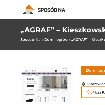
„AGRAF” – Kieszkowsk
Sposob-Na
Dom i ogród
„AGRAF” – Kieszk
»
»
Dom i og
Mazowieck
48221