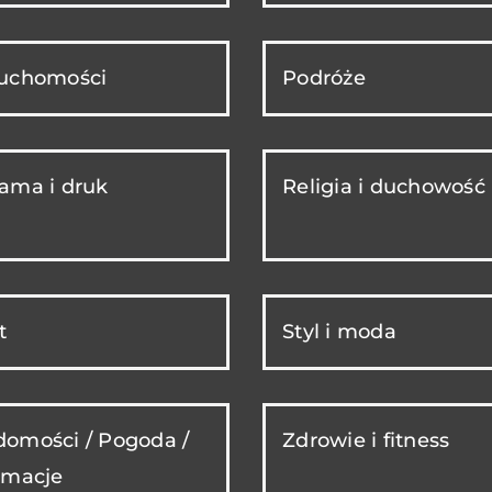
ruchomości
Podróże
ama i druk
Religia i duchowość
t
Styl i moda
omości / Pogoda /
Zdrowie i fitness
rmacje