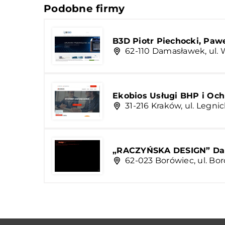
Podobne firmy
B3D Piotr Piechocki, Paw
62-110 Damasławek, ul. 
Ekobios Usługi BHP i Och
31-216 Kraków, ul. Legni
„RACZYŃSKA DESIGN” Dar
62-023 Borówiec, ul. Bo