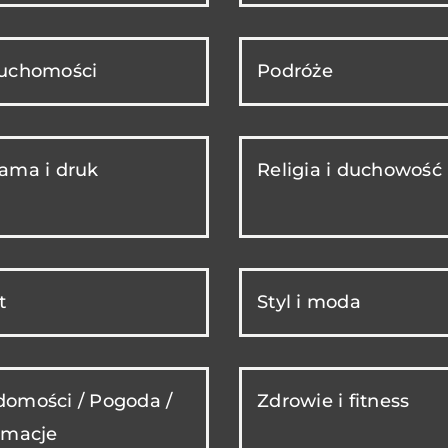
ruchomości
Podróże
ama i druk
Religia i duchowość
t
Styl i moda
omości / Pogoda /
Zdrowie i fitness
rmacje