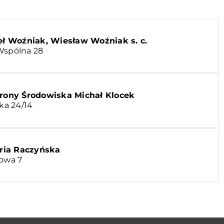
eł Woźniak, Wiesław Woźniak s. c.
Wspólna 28
rony Środowiska Michał Klocek
cka 24/14
ia Raczyńska
rowa 7