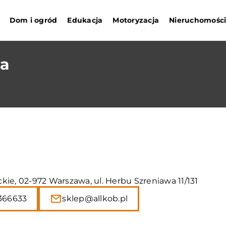
Dom i ogród
Edukacja
Motoryzacja
Nieruchomośc
ra
ie, 02-972 Warszawa, ul. Herbu Szreniawa 11/131
366633
sklep@allkob.pl