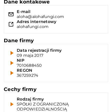
Dane kontakowe
E-mail
aloha@alohafungi.com
Adres internetowy
alohafungi.com
Dane firmy
Data rejestracji firmy
09 maja 2017
NIP
7010688450
REGON
367259274
Cechy firmy
Rodzaj firmy
SPÓŁKI Z OGRANICZONĄ
ODPOWIEDZIALNOŚCIĄ