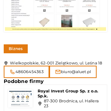
Biznes
Wielkopolskie, 62-001 Zielątkowo, ul. Leśna 18
48606454363
biuro@aluet.pl
Podobne firmy
Royal Invest Group Sp. z o.o.
Sp.k.
87-300 Brodnica, ul. Hallera
23