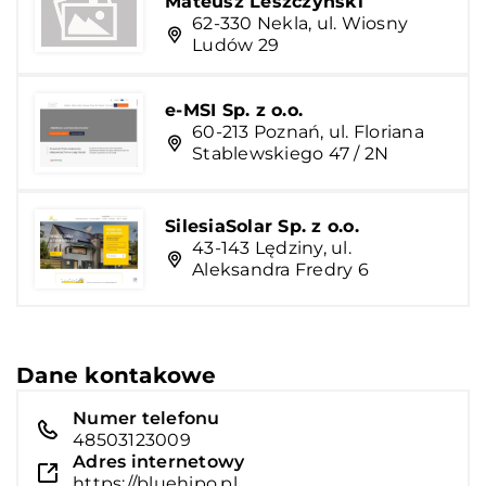
Mateusz Leszczyński
62-330 Nekla, ul. Wiosny
Ludów 29
e-MSI Sp. z o.o.
60-213 Poznań, ul. Floriana
Stablewskiego 47 / 2N
SilesiaSolar Sp. z o.o.
43-143 Lędziny, ul.
Aleksandra Fredry 6
Dane kontakowe
Numer telefonu
48503123009
Adres internetowy
https://bluehipo.pl