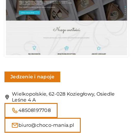
Jedzenie i napoje
Wielkopolskie, 62-028 Koziegłowy, Osiedle
Leśne 4 A
48508197708
biuro@choco-mania.pl