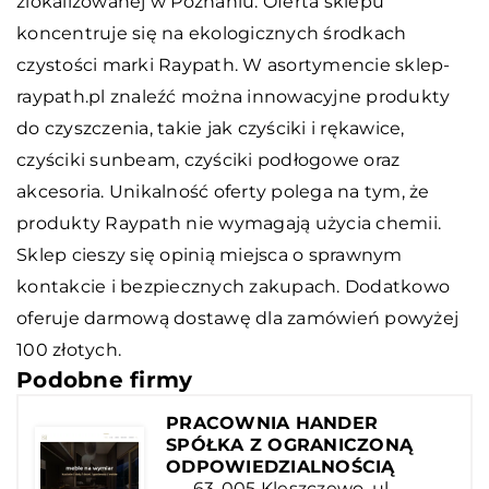
zlokalizowanej w Poznaniu. Oferta sklepu
koncentruje się na ekologicznych środkach
czystości marki Raypath. W asortymencie sklep-
raypath.pl znaleźć można innowacyjne produkty
do czyszczenia, takie jak czyściki i rękawice,
czyściki sunbeam, czyściki podłogowe oraz
akcesoria. Unikalność oferty polega na tym, że
produkty Raypath nie wymagają użycia chemii.
Sklep cieszy się opinią miejsca o sprawnym
kontakcie i bezpiecznych zakupach. Dodatkowo
oferuje darmową dostawę dla zamówień powyżej
100 złotych.
Podobne firmy
PRACOWNIA HANDER
SPÓŁKA Z OGRANICZONĄ
ODPOWIEDZIALNOŚCIĄ
63-005 Kleszczewo, ul.