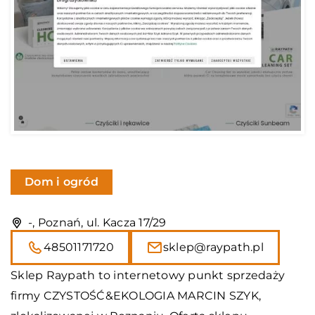
Dom i ogród
-, Poznań, ul. Kacza 17/29
48501171720
sklep@raypath.pl
Sklep Raypath
to internetowy punkt sprzedaży
firmy CZYSTOŚĆ&EKOLOGIA MARCIN SZYK,