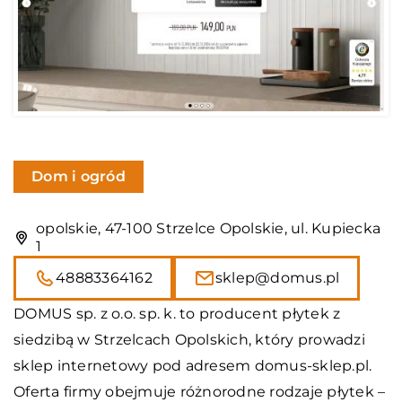
Dom i ogród
opolskie, 47-100 Strzelce Opolskie, ul. Kupiecka
1
48883364162
sklep@domus.pl
DOMUS sp. z o.o. sp. k. to producent płytek z
siedzibą w Strzelcach Opolskich, który prowadzi
sklep internetowy pod adresem domus-sklep.pl.
Oferta firmy obejmuje różnorodne rodzaje płytek –