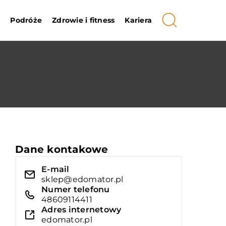
i
Podróże
Zdrowie i fitness
Kariera
Dane kontakowe
E-mail
sklep@edomator.pl
Numer telefonu
48609114411
Adres internetowy
edomator.pl