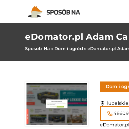
eDomator.pl Adam Ca
Sposob-Na
Dom i ogród
eDomator.pl Adam
»
»
Dom i og
lubelskie
48609
eDomator.pl