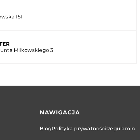
owska 151
AFER
munta Miłkowskiego 3
NAWIGACJA
Blog
Polityka prywatności
Regulamin