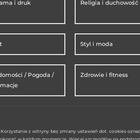
ama i druk
Religia i duchowość
t
Styl i moda
omości / Pogoda /
Zdrowie i fitness
rmacje
. Korzystanie z witryny bez zmiany ustawień dot. cookies ozn
okonać w każdym momencie. Więcej szczegółów na podstro