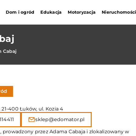
Dom i ogród
Edukacja
Motoryzacja
Nieruchomośc
baj
 Cabaj
ród
, 21-400 Łuków, ul. Kozia 4
114411
sklep@edomator.pl
, prowadzony przez Adama Cabaja i zlokalizowany w