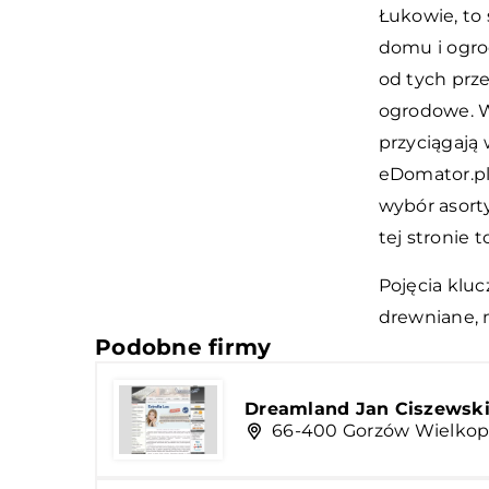
Łukowie, to
domu i ogro
od tych prz
ogrodowe. W
przyciągają
eDomator.pl
wybór asort
tej stronie 
Pojęcia klu
drewniane, 
Podobne firmy
Dreamland Jan Ciszewsk
66-400 Gorzów Wielkopol