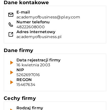
Dane kontakowe
E-mail
academyofbusiness@pl.ey.com
Numer telefonu
48222608000
Adres internetowy
academyofbusiness.pl
Dane firmy
Data rejestracji firmy
16 kwietnia 2003
NIP
5262697016
REGON
15467634
Cechy firmy
Rodzaj firmy