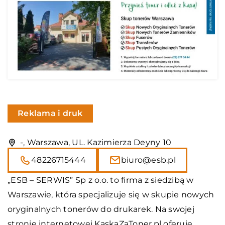
Reklama i druk
-, Warszawa, UL. Kazimierza Deyny 10
48226715444
biuro@esb.pl
„ESB – SERWIS” Sp z o.o. to firma z siedzibą w
Warszawie, która specjalizuje się w skupie nowych
oryginalnych tonerów do drukarek. Na swojej
stronie internetowej KaskaZaToner.pl oferuje