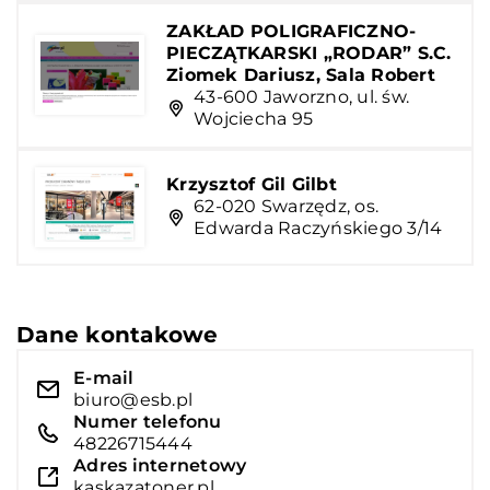
ZAKŁAD POLIGRAFICZNO-
PIECZĄTKARSKI „RODAR” S.C.
Ziomek Dariusz, Sala Robert
43-600 Jaworzno, ul. św.
Wojciecha 95
Krzysztof Gil Gilbt
62-020 Swarzędz, os.
Edwarda Raczyńskiego 3/14
Dane kontakowe
E-mail
biuro@esb.pl
Numer telefonu
48226715444
Adres internetowy
kaskazatoner.pl