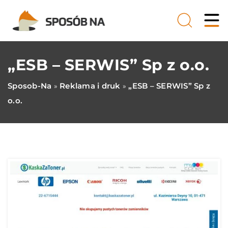
„ESB – SERWIS” Sp z o.o.
Sposob-Na
Reklama i druk
„ESB – SERWIS” Sp z
»
»
o.o.