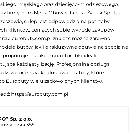
kiego, męskiego oraz dziecięco-młodzieżowego.
ez firmę Euro Moda Obuwie Janusz Żydzik Sp. J., z
Rzeszowie, sklep jest odpowiedzią na potrzeby
ch klientów, ceniących sobie wygodę zakupów
fercie eurobuty.com.pl znaleźć można zarówno
odele butów, jak i ekskluzywne obuwie na specjalne
p proponuje też akcesoria i torebki idealnie
jące każdą stylizację. Profesjonalna obsługa,
adztwo oraz szybka dostawa to atuty, które
 do Eurobuty wielu zadowolonych klientów.
iedź:
https://eurobuty.com.pl
 Sp. z o.o.
runwaldzka 355