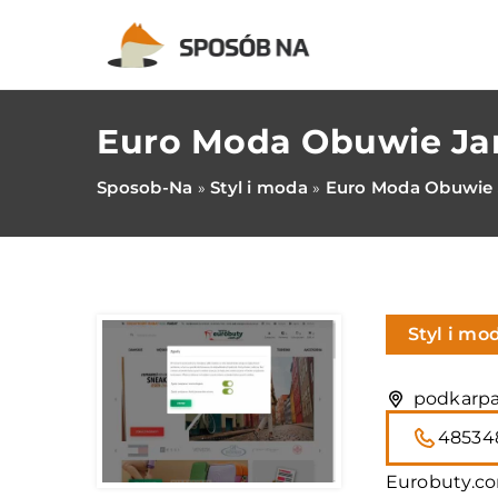
Euro Moda Obuwie Jan
Sposob-Na
Styl i moda
Euro Moda Obuwie J
»
»
Styl i mo
podkarpac
48534
Eurobuty.co