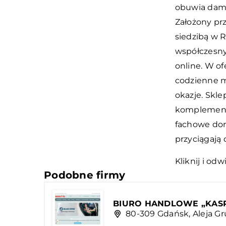
obuwia dams
Założony prz
siedzibą w 
współczesny
online. W o
codzienne m
okazje. Skle
komplementu
fachowe dor
przyciągają
Kliknij i odw
Podobne firmy
BIURO HANDLOWE „KASPO”
80-309 Gdańsk, Aleja G