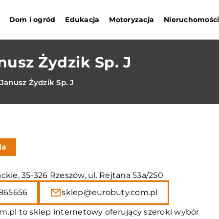
Dom i ogród
Edukacja
Motoryzacja
Nieruchomośc
usz Żydzik Sp. J
anusz Żydzik Sp. J
da
kie, 35-326 Rzeszów, ul. Rejtana 53a/250
865656
sklep@eurobuty.com.pl
m.pl to sklep internetowy oferujący szeroki wybór