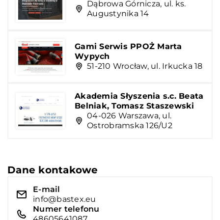
Dąbrowa Górnicza, ul. ks.
Augustynika 14
Gami Serwis PPOŻ Marta
Wypych
51-210 Wrocław, ul. Irkucka 18
Akademia Słyszenia s.c. Beata
Belniak, Tomasz Staszewski
04-026 Warszawa, ul.
Ostrobramska 126/U2
Dane kontakowe
E-mail
info@bastex.eu
Numer telefonu
48605641087