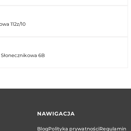
owa 112z/10
. Słonecznikowa 6B
NAWIGACJA
Blog
Polityka prywatności
Regulamin