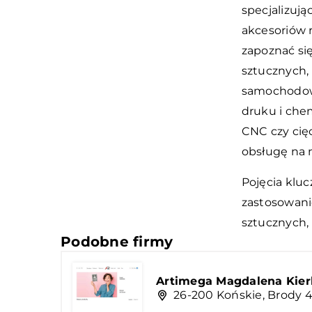
specjalizują
akcesoriów 
zapoznać si
sztucznych,
samochodowe
druku i che
CNC czy cię
obsługę na 
Pojęcia klu
zastosowani
sztucznych,
Podobne firmy
Artimega Magdalena Kier
26-200 Końskie, Brody 