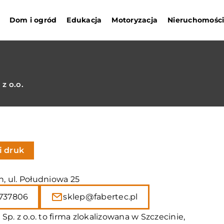
Dom i ogród
Edukacja
Motoryzacja
Nieruchomośc
 z o.o.
i druk
in, ul. Południowa 25
737806
sklep@fabertec.pl
Sp. z o.o. to firma zlokalizowana w Szczecinie,