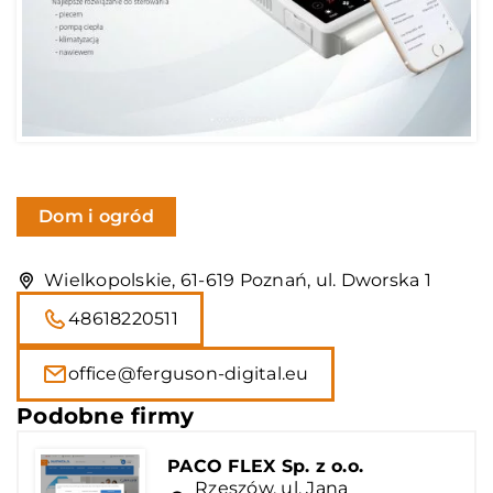
Dom i ogród
Wielkopolskie, 61-619 Poznań, ul. Dworska 1
48618220511
office@ferguson-digital.eu
Podobne firmy
PACO FLEX Sp. z o.o.
Rzeszów, ul. Jana