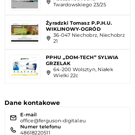
Twardowskiego 23/25
Żyradzki Tomasz P.P.H.U.
WIKLINOWY-OGRÓD
36-047 Niechobrz, Niechobrz
21
PPHU „DOM-TECH” SYLWIA
GRZELAK
64-200 Wolsztyn, Niałek
Wielki 22c
Dane kontakowe
E-mail
office@ferguson-digital.eu
Numer telefonu
48618220511