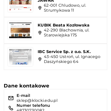
JAWNA
62-001 Chludowo, ul.
Strumykowa 11
KUBIK Beata Kozłowska
42-290 Blachownia, ul.
Starowiejska 175
IBC Service Sp. z o.o. S.K.
43-450 Ustroń, ul. Ignacego
Daszyńskiego 64
Dane kontakowe
E-mail
sklep@klocki.edu.pl
Numer telefonu
48730730082