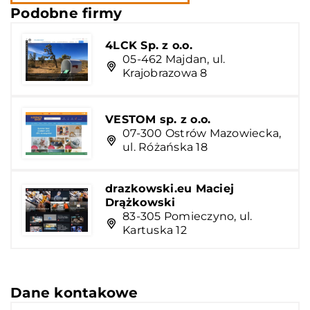
Podobne firmy
4LCK Sp. z o.o.
05-462 Majdan, ul.
Krajobrazowa 8
VESTOM sp. z o.o.
07-300 Ostrów Mazowiecka,
ul. Różańska 18
drazkowski.eu Maciej
Drążkowski
83-305 Pomieczyno, ul.
Kartuska 12
Dane kontakowe