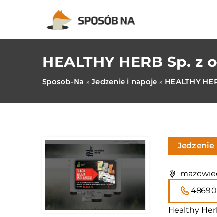
HEALTHY HERB Sp. z o
Sposob-Na
Jedzenie i napoje
HEALTHY HERB
»
»
Jedzenie 
mazowiec
48690
Healthy Herb