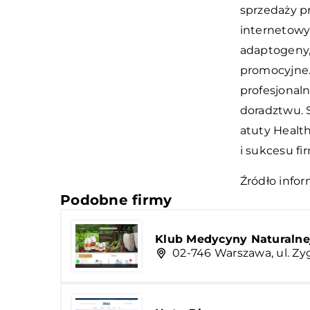
sprzedaży p
internetowy 
adaptogeny, 
promocyjne.
profesjonal
doradztwu. 
atuty Health
i sukcesu f
Źródło infor
Podobne firmy
Klub Medycyny Naturalnej
02-746 Warszawa, ul. Z