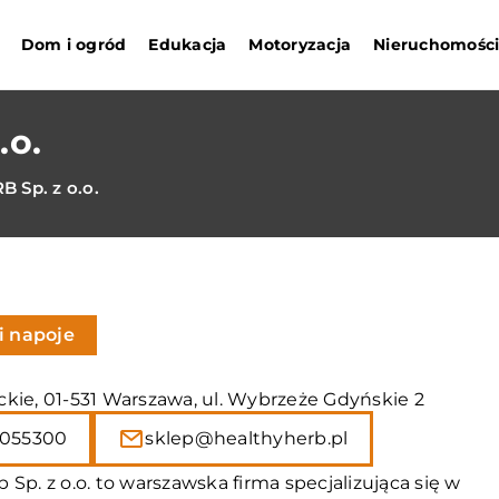
Dom i ogród
Edukacja
Motoryzacja
Nieruchomośc
.o.
 Sp. z o.o.
i napoje
kie, 01-531 Warszawa, ul. Wybrzeże Gdyńskie 2
055300
sklep@healthyherb.pl
 Sp. z o.o. to warszawska firma specjalizująca się w