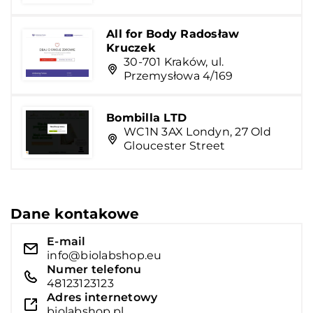
All for Body Radosław
Kruczek
30-701 Kraków, ul.
Przemysłowa 4/169
Bombilla LTD
WC1N 3AX Londyn, 27 Old
Gloucester Street
Dane kontakowe
E-mail
info@biolabshop.eu
Numer telefonu
48123123123
Adres internetowy
biolabshop.pl