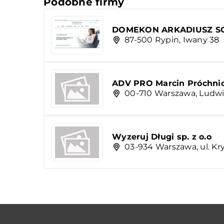
Podobne firmy
DOMEKON ARKADIUSZ SC
87-500 Rypin, Iwany 38
ADV PRO Marcin Próchnic
00-710 Warszawa, Ludwi
Wyzeruj Długi sp. z o.o
03-934 Warszawa, ul. Kr