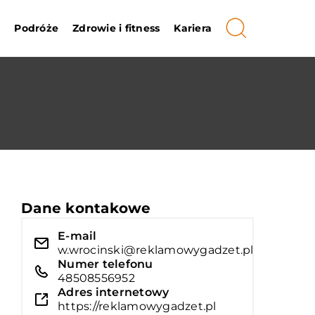
i
Podróże
Zdrowie i fitness
Kariera
Dane kontakowe
E-mail
w.wrocinski@reklamowygadzet.pl
Numer telefonu
48508556952
Adres internetowy
https://reklamowygadzet.pl