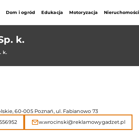
Dom i ogród
Edukacja
Motoryzacja
Nieruchomośc
Sp. k.
. k.
lskie, 60-005 Poznań, ul. Fabianowo 73
556952
w.wrocinski@reklamowygadzet.pl