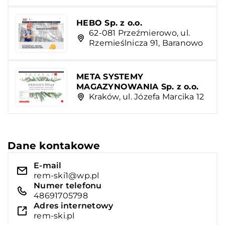
HEBO Sp. z o.o.
62-081 Przeźmierowo, ul.
Rzemieślnicza 91, Baranowo
META SYSTEMY
MAGAZYNOWANIA Sp. z o.o.
Kraków, ul. Józefa Marcika 12
Dane kontakowe
E-mail
rem-ski1@wp.pl
Numer telefonu
48691705798
Adres internetowy
rem-ski.pl