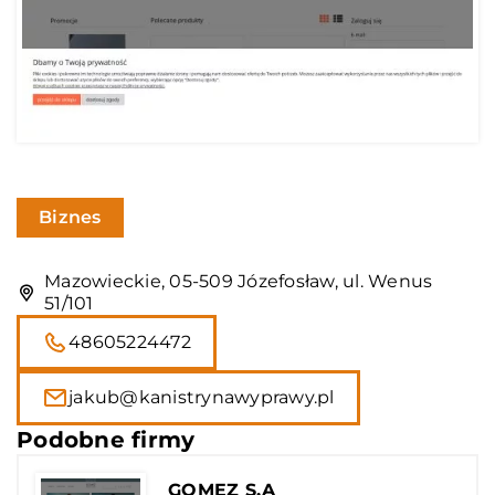
Biznes
Mazowieckie, 05-509 Józefosław, ul. Wenus
51/101
48605224472
jakub@kanistrynawyprawy.pl
Podobne firmy
GOMEZ S.A