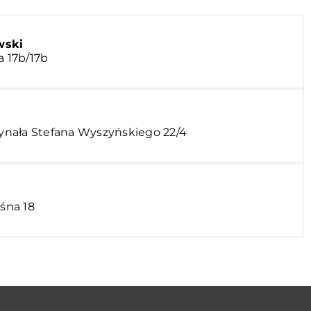
wski
a 17b/17b
k
rdynała Stefana Wyszyńskiego 22/4
eśna 18