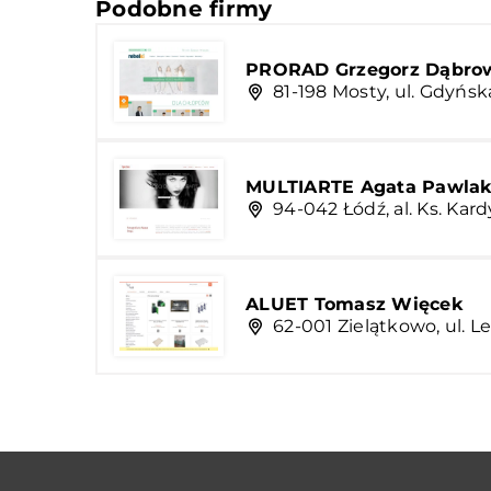
Podobne firmy
PRORAD Grzegorz Dąbro
81-198 Mosty, ul. Gdyńsk
MULTIARTE Agata Pawla
94-042 Łódź, al. Ks. Ka
ALUET Tomasz Więcek
62-001 Zielątkowo, ul. L