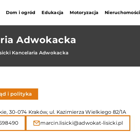
Dom i ogród
Edukacja
Motoryzacja
Nieruchomośc
laria Adwokacka
isicki Kancelaria Adwokacka
ąd i polityka
ie, 30-074 Kraków, ul. Kazimierza Wielkiego 82/1A
598490
marcin.lisicki@adwokat-lisicki.pl