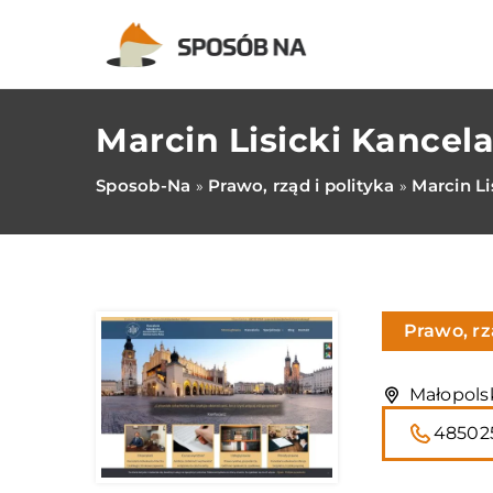
Marcin Lisicki Kance
Sposob-Na
Prawo, rząd i polityka
Marcin L
»
»
Prawo, rz
Małopolsk
48502