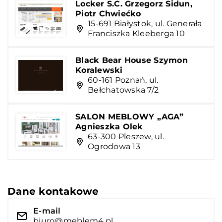
Locker S.C. Grzegorz Sidun,
Piotr Chwiećko
15-691 Białystok, ul. Generała
Franciszka Kleeberga 10
Black Bear House Szymon
Koralewski
60-161 Poznań, ul.
Bełchatowska 7/2
SALON MEBLOWY „AGA”
Agnieszka Olek
63-300 Pleszew, ul.
Ogrodowa 13
Dane kontakowe
E-mail
biuro@meblem4.pl