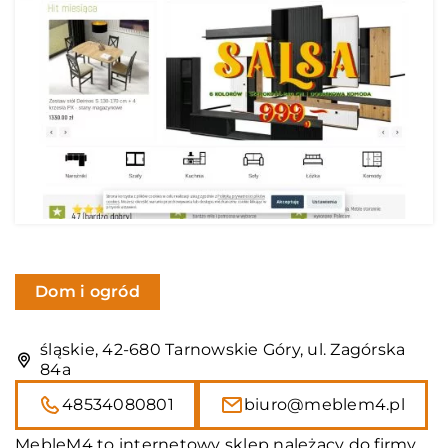
Dom i ogród
śląskie, 42-680 Tarnowskie Góry, ul. Zagórska
84a
48534080801
biuro@meblem4.pl
MebleM4 to internetowy sklep należący do firmy