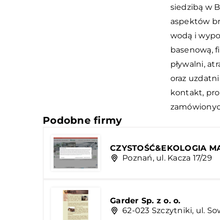
siedzibą w B
aspektów br
wodą i wypo
basenową, fi
pływalni, a
oraz uzdatn
kontakt, pr
zamówionyc
Podobne firmy
CZYSTOŚĆ&EKOLOGIA MA
Poznań, ul. Kacza 17/29
Garder Sp. z o. o.
62-023 Szczytniki, ul. So