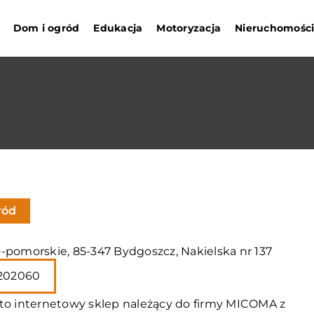
Dom i ogród
Edukacja
Motoryzacja
Nieruchomośc
ród
-pomorskie, 85-347 Bydgoszcz, Nakielska nr 137
202060
to internetowy sklep należący do firmy MICOMA z