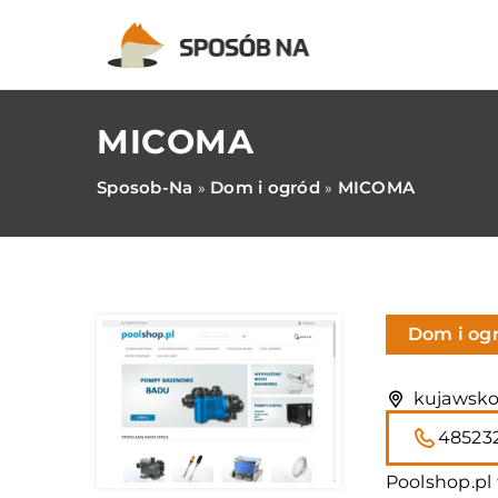
MICOMA
Sposob-Na
Dom i ogród
MICOMA
»
»
Dom i og
kujawsko
48523
Poolshop.pl