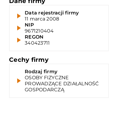
Dane firmy
Data rejestracji firmy
11 marca 2008
NIP
9671210404
REGON
340423711
Cechy firmy
Rodzaj firmy
OSOBY FIZYCZNE
PROWADZĄCE DZIAŁALNOŚĆ
GOSPODARCZĄ