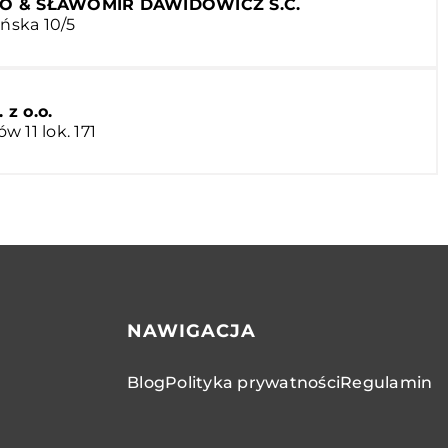
KO & SŁAWOMIR DAWIDOWICZ S.C.
ańska 10/5
z o.o.
 11 lok. 171
NAWIGACJA
Blog
Polityka prywatności
Regulamin