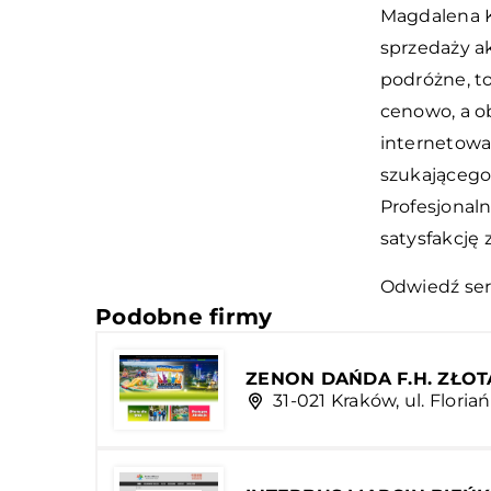
Magdalena Ko
sprzedaży ak
podróżne, to
cenowo, a o
internetowa
szukającego
Profesjonal
satysfakcję 
Odwiedź ser
Podobne firmy
ZENON DAŃDA F.H. ZŁOT
31-021 Kraków, ul. Floria