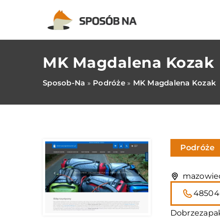
MK Magdalena Kozak
Sposob-Na
Podróże
MK Magdalena Kozak
»
»
Podróże
mazowiec
48504
Dobrzezapak