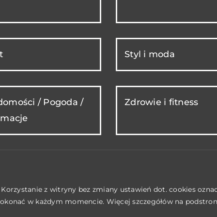
t
Styl i moda
omości / Pogoda /
Zdrowie i fitness
rmacje
. Korzystanie z witryny bez zmiany ustawień dot. cookies ozn
okonać w każdym momencie. Więcej szczegółów na podstro