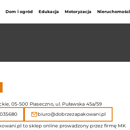
Dom i ogród
Edukacja
Motoryzacja
Nieruchomośc
kie, 05-500 Piaseczno, ul. Puławska 45a/59
035680
biuro@dobrzezapakowani.pl
owani.pl to sklep online prowadzony przez firmę MK