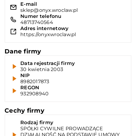
E-mail
sklep@onyx.wroclaw.pl
Numer telefonu
48713740564
Adres internetowy
https://onyxwroclaw.pl
Dane firmy
Data rejestracji firmy
30 kwietnia 2003
NIP
8982017873
REGON
932908940
Cechy firmy
Rodzaj firmy
SPÓŁKI CYWILNE PROWADZĄCE
DZIAŁALNOŚĆ NA PODSTAWIE UMOWY