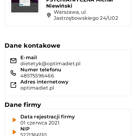
Niewiński
Warszawa, ul.
Jastrzębowskiego 24/U02
Dane kontakowe
E-mail
dietetyk@optimadiet.pl
Numer telefonu
48575596466
Adres internetowy
optimadiet.pl
Dane firmy
Data rejestracji firmy
01 czerwca 2021
NIP
5221366110