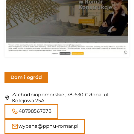
Dom i ogród
Zachodniopomorskie, 78-630 Człopa, ul.
Kolejowa 25A
48798567878
wycena@pphu-romar.pl