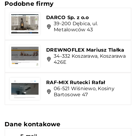
Podobne firmy
DARCO Sp. z o.o
39-200 Dębica, ul.
Metalowców 43
DREWNOFLEX Mariusz Tlałka
34-332 Koszarawa, Koszarawa
426E
RAF-MIX Rutecki Rafał
06-521 Wiśniewo, Kosiny
Bartosowe 47
Dane kontakowe