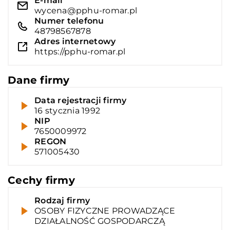
E-mail
wycena@pphu-romar.pl
Numer telefonu
48798567878
Adres internetowy
https://pphu-romar.pl
Dane firmy
Data rejestracji firmy
16 stycznia 1992
NIP
7650009972
REGON
571005430
Cechy firmy
Rodzaj firmy
OSOBY FIZYCZNE PROWADZĄCE
DZIAŁALNOŚĆ GOSPODARCZĄ