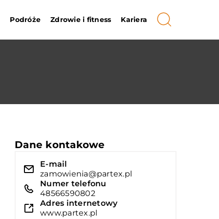
i
Podróże
Zdrowie i fitness
Kariera
Dane kontakowe
E-mail
zamowienia@partex.pl
Numer telefonu
48566590802
Adres internetowy
www.partex.pl