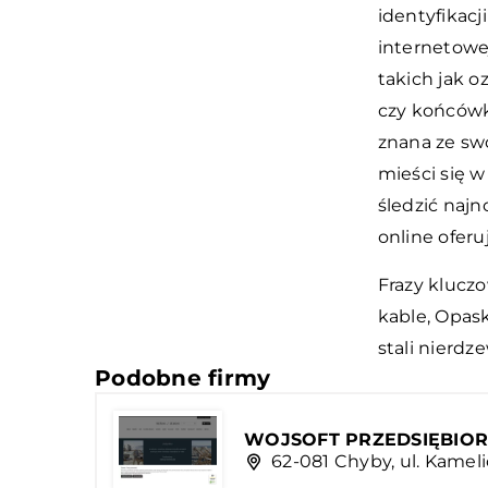
identyfikac
internetowe
takich jak o
czy końcówki
znana ze sw
mieści się 
śledzić najn
online ofer
Frazy klucz
kable, Opas
stali nierdz
Podobne firmy
WOJSOFT PRZEDSIĘBIOR
62-081 Chyby, ul. Kamel