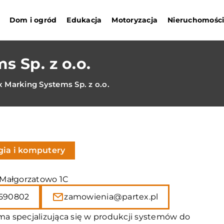
Dom i ogród
Edukacja
Motoryzacja
Nieruchomośc
s Sp. z o.o.
x Marking Systems Sp. z o.o.
gia i komputery
, Małgorzatowo 1C
590802
zamowienia@partex.pl
rma specjalizująca się w produkcji systemów do