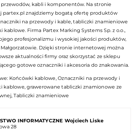
ji przewodów, kabli i komponentów. Na stronie
j partex.pl znajdziemy bogatą ofertę produktów
znaczniki na przewody i kable, tabliczki znamieniowe
 kablowe. Firma Partex Marking Systems Sp. z o.o.,
ojego profesjonalizmu i wysokiej jakości produktów,
w Małgorzatowie. Dzięki stronie internetowej można
owsze aktualności firmy oraz skorzystać ze sklepu
ującego gotowe oznaczniki i akcesoria do znakowania.
owe: Końcówki kablowe, Oznaczniki na przewody i
ki kablowe,
grawerowane tabliczki znamionowe ze
ewnej
, Tabliczki znamieniowe
STWO INFORMATYCZNE Wojciech Liske
iowa 28