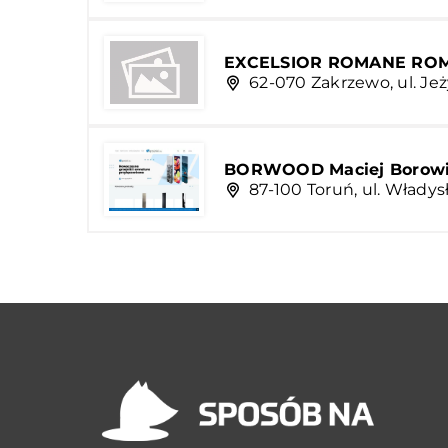
EXCELSIOR ROMANE ROM
62-070 Zakrzewo, ul. Je
BORWOOD Maciej Borowi
87-100 Toruń, ul. Włady