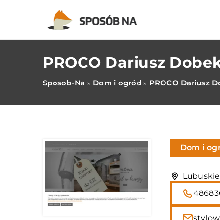
PROCO Dariusz Dobe
Sposob-Na
Dom i ogród
PROCO Dariusz D
»
»
Dom i og
Lubuskie,
48683
stylow