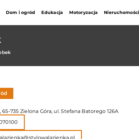
Dom i ogród
Edukacja
Motoryzacja
Nieruchomośc
k
obek
ród
 65-735 Zielona Góra, ul. Stefana Batorego 126A
070100
alazienka@stylowalazienka.pl