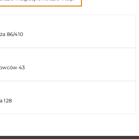
ża 86/410
alowców 43
a 128