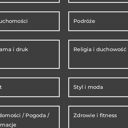
ruchomości
Podróże
ama i druk
Religia i duchowość
t
Styl i moda
omości / Pogoda /
Zdrowie i fitness
rmacje