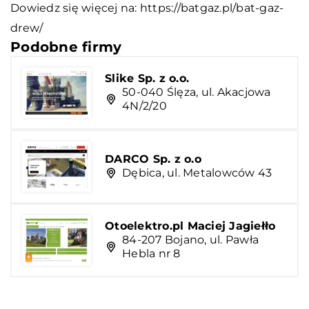
Dowiedz się więcej na:
https://batgaz.pl/bat-gaz-
drew/
Podobne firmy
Slike Sp. z o.o.
50-040 Ślęza, ul. Akacjowa
4N/2/20
DARCO Sp. z o.o
Dębica, ul. Metalowców 43
Otoelektro.pl Maciej Jagiełło
84-207 Bojano, ul. Pawła
Hebla nr 8