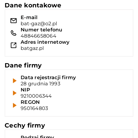
Dane kontakowe
E-mail
bat-gaz@o2.pl
Numer telefonu
48846658064
Adres internetowy
batgaz.pl
Dane firmy
Data rejestracji firmy
28 grudnia 1993
NIP
9210006344
REGON
950164803
Cechy firmy
Rodzaj firmy