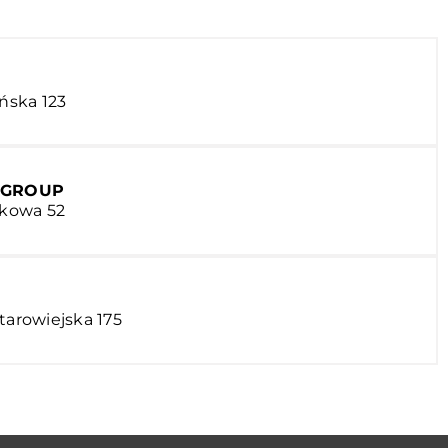
ińska 123
 GROUP
skowa 52
tarowiejska 175