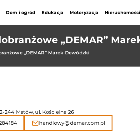
Dom i ogród
Edukacja
Motoryzacja
Nieruchomośc
elobranżowe „DEMAR” Mare
obranżowe „DEMAR” Marek Dewódzki
42-244 Mstów, ul. Kościelna 26
284184
handlowy@demar.com.pl