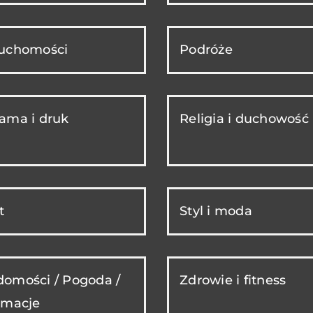
ruchomości
Podróże
ama i druk
Religia i duchowość
t
Styl i moda
omości / Pogoda /
Zdrowie i fitness
rmacje