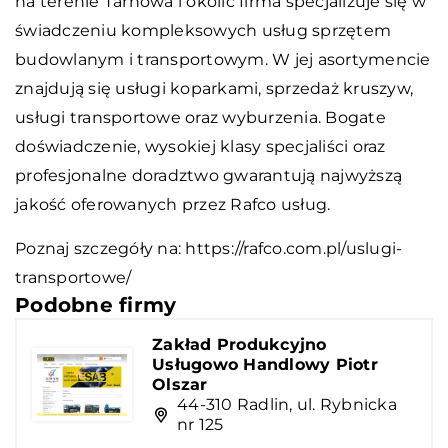
na terenie Tarnowa i okolic firma specjalizuje się w
świadczeniu kompleksowych usług sprzętem
budowlanym i transportowym. W jej asortymencie
znajdują się usługi koparkami, sprzedaż kruszyw,
usługi transportowe oraz wyburzenia. Bogate
doświadczenie, wysokiej klasy specjaliści oraz
profesjonalne doradztwo gwarantują najwyższą
jakość oferowanych przez Rafco usług.
Poznaj szczegóły na:
https://rafco.com.pl/uslugi-
transportowe/
Podobne firmy
Zakład Produkcyjno
Usługowo Handlowy Piotr
Olszar
44-310 Radlin, ul. Rybnicka
nr 125