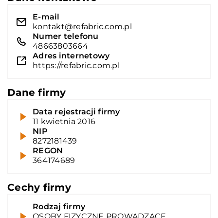
E-mail
kontakt@refabric.com.pl
Numer telefonu
48663803664
Adres internetowy
https://refabric.com.pl
Dane firmy
Data rejestracji firmy
11 kwietnia 2016
NIP
8272181439
REGON
364174689
Cechy firmy
Rodzaj firmy
OSOBY FIZYCZNE PROWADZĄCE