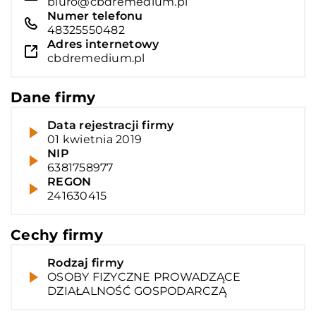
biuro@cbdremedium.pl
Numer telefonu
48325550482
Adres internetowy
cbdremedium.pl
Dane firmy
Data rejestracji firmy
01 kwietnia 2019
NIP
6381758977
REGON
241630415
Cechy firmy
Rodzaj firmy
OSOBY FIZYCZNE PROWADZĄCE
DZIAŁALNOŚĆ GOSPODARCZĄ