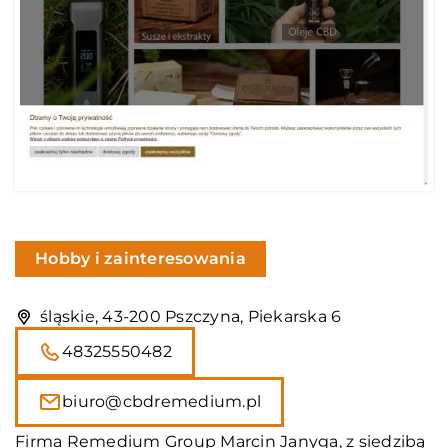
Hobby i zainteresowania
śląskie, 43-200 Pszczyna, Piekarska 6
48325550482
biuro@cbdremedium.pl
Firma Remedium Group Marcin Janyga, z siedzibą