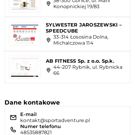
38-300 Gorlice, ul. Marii
Konopnickiej 19/83
SYLWESTER JAROSZEWSKI –
SPEEDCUBE
33-314 Łososina Dolna,
Michalczowa 114
AB FITNESS Sp. z o.o. Sp.k.
44-207 Rybnik, ul. Rybnicka
66
Dane kontakowe
E-mail
kontakt@sportadventure.pl
Numer telefonu
48535887821