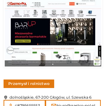
Przemysł i rolnictwo
dolnośląskie, 67-200 Głogów, ul. Szewska 6
48795655553
biuro@gastro-pol.pl