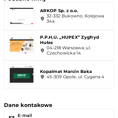
ARKOP Sp. z o.o.
32-332 Bukowno, Kolejowa
34a
P.P.H.U. „HUPEX” Zygfryd
Hułas
04-218 Warszawa, ul.
Czechowicka 14
Kopalmat Marcin Baka
45-309 Opole, ul. Cygana 4
Dane kontakowe
E-mail