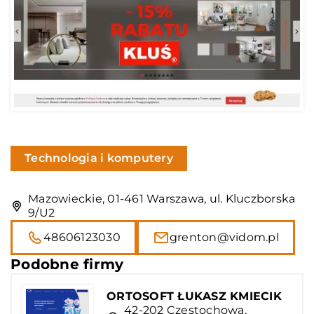
Technologia i komputery
Mazowieckie, 01-461 Warszawa, ul. Kluczborska
9/U2
48606123030
grenton@vidom.pl
Podobne firmy
ORTOSOFT ŁUKASZ KMIECIK
42-202 Częstochowa,