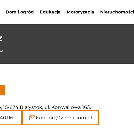
Dom i ogród
Edukacja
Motoryzacja
Nieruchomośc
z
cz
, 15-674 Białystok, ul. Konwaliowa 16/9
401161
kontakt@zema.com.pl