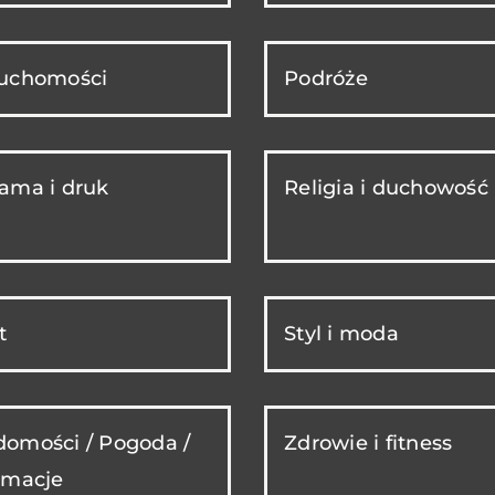
ruchomości
Podróże
ama i druk
Religia i duchowość
t
Styl i moda
omości / Pogoda /
Zdrowie i fitness
rmacje