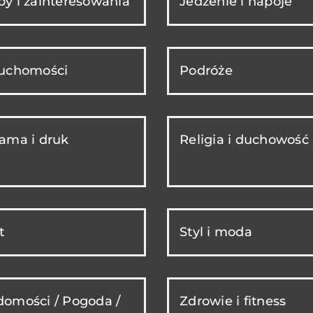
y i zainteresowania
Jedzenie i napoje
ruchomości
Podróże
ama i druk
Religia i duchowość
t
Styl i moda
omości / Pogoda /
Zdrowie i fitness