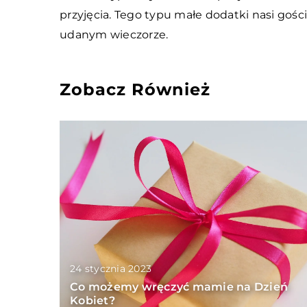
przyjęcia. Tego typu małe dodatki nasi goś
udanym wieczorze.
Zobacz Również
24 stycznia 2023
Co możemy wręczyć mamie na Dzień
Kobiet?