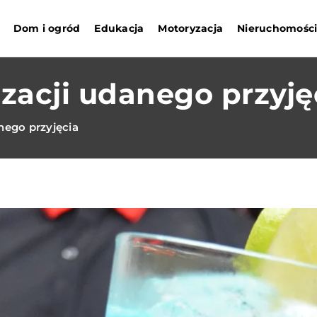
Dom i ogród
Edukacja
Motoryzacja
Nieruchomośc
izacji udanego przyję
nego przyjęcia