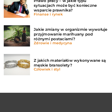
Prawo pracy – w jakie typu
sytuacjach może być konieczne
wsparcie prawnika?
Finanse i rynek
Jakie zmiany w organizmie wywołuje
przyjmowanie marihuany pod
różnymi postaciami?
Zdrowie i medycyna
Z jakich materiałów wykonywane są
męskie bransolety?
Człowiek i styl