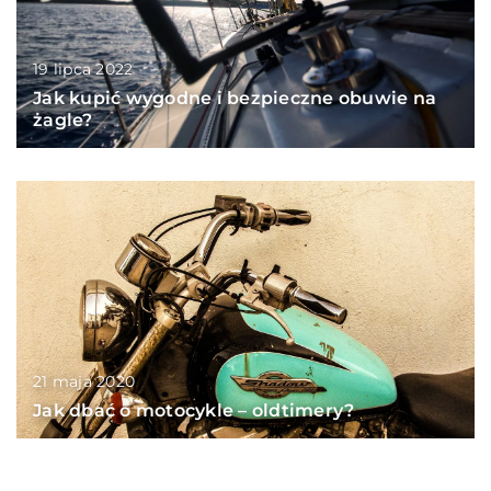
19 lipca 2022
Jak kupić wygodne i bezpieczne obuwie na
żagle?
21 maja 2020
Jak dbać o motocykle – oldtimery?