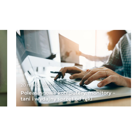
20 marca 2020
Poleasingowe komputery, monitory –
tani i wydajny sprzęt od ręki