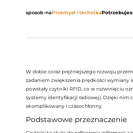
sposob-na
Przemysł i technika
Potrzebujes
W dobie coraz prężniejszego rozwoju przemy
zadaniem zwiększenia prędkości wymiany in
powstały czytniki RFID, co w rozwinięciu ozn
systemy identyfikacji radiowej). Dzięki nim 
skomplikowany i czasochłonny.
Podstawowe przeznaczenie
Czytniki te służą do odbierania informacji 