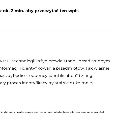
z ok. 2 min. aby przeczytać ten wpis
słu i technologii inżynierowie stanęli przed trudnym
formacji i identyfikowania przedmiotów. Tak właśnie
acza „Radio-frequency identification” ( z ang.
cały proces identyfikacyjny stał się dużo mniej
z etykiet umieszczonych na obiektach za pomocą fal