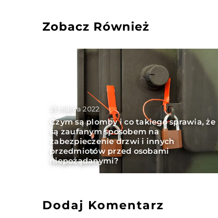
Zobacz Również
21 marca 2022
Czym są plomby i co takiego sprawia, że
są zaufanym sposobem na
zabezpieczenie drzwi i innych
przedmiotów przed osobami
niepożądanymi?
Dodaj Komentarz