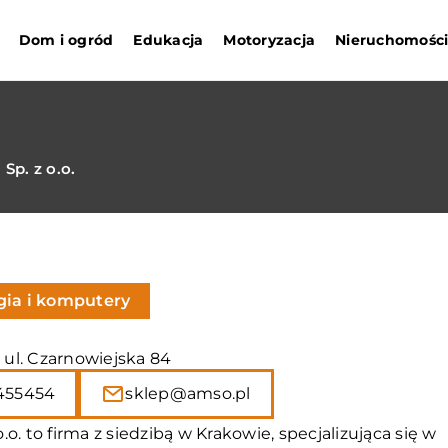
Dom i ogród
Edukacja
Motoryzacja
Nieruchomośc
Sp. z o.o.
gia i komputery
, ul. Czarnowiejska 84
455454
sklep@amso.pl
.o. to firma z siedzibą w Krakowie, specjalizująca się w