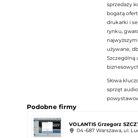
sprzedaży k
bogatą ofert
drukarki i 
rynku, gwar
najwyższym 
używane, db
Szczególną 
biznesowyc
Słowa klucz
sprzęt audi
powystawo
Podobne firmy
VOLANTIS Grzegorz SZC
04-687 Warszawa, ul. Lu