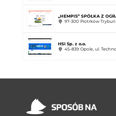
„HEMPIS” SPÓŁKA Z OG
97-300 Piotrków Trybunal
HSI Sp. z o.o.
45-839 Opole, ul. Techn