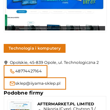
Technologia i komputery
Opolskie, 45-839 Opole, ul. Technologiczna 2
48774427164
sklep@iiyama-sklep.pl
Podobne firmy
AFTERMARKET.PL LIMITED
Nikozja (Cypr), Chytron 3 /