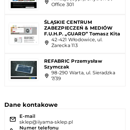
Office 301
ŚLĄSKIE CENTRUM
ZABEZPIECZEŃ & MEDIÓW
F.U.H.P. „GUARD” Tomasz Kita
42-421 Włodowice, ul.
Żarecka 113
REFABRIC Przemysław
Szymczak
98-290 Warta, ul. Sieradzka
7/39
Dane kontakowe
E-mail
sklep@iiyama-sklep.pl
Numer telefonu