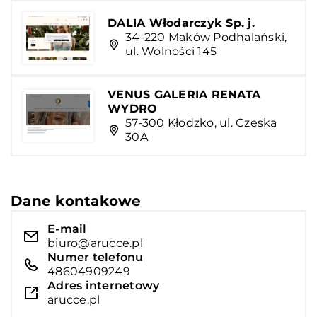
DALIA Włodarczyk Sp. j.
34-220 Maków Podhalański,
ul. Wolności 145
VENUS GALERIA RENATA
WYDRO
57-300 Kłodzko, ul. Czeska
30A
Dane kontakowe
E-mail
biuro@arucce.pl
Numer telefonu
48604909249
Adres internetowy
arucce.pl