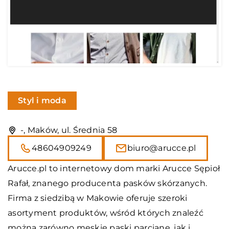
Styl i moda
-, Maków, ul. Średnia 58
48604909249
biuro@arucce.pl
Arucce.pl to internetowy dom marki Arucce Sępioł
Rafał, znanego producenta pasków skórzanych.
Firma z siedzibą w Makowie oferuje szeroki
asortyment produktów, wśród których znaleźć
można zarówno męskie paski parciane, jak i