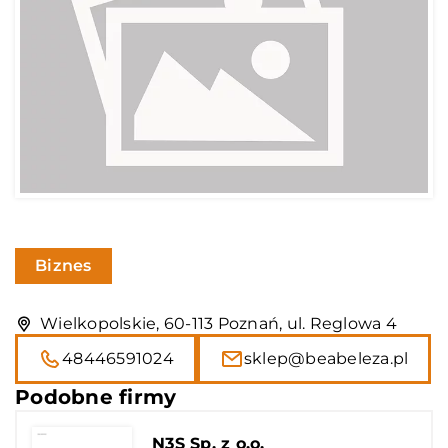
Biznes
Wielkopolskie, 60-113 Poznań, ul. Reglowa 4
48446591024
sklep@beabeleza.pl
Podobne firmy
N3S Sp. z o.o.